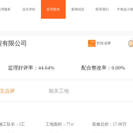
监理服务
业主评价
监理案例
新闻动态
联系我们
牛角监小
程有限公司
打分/点评
监理好评率：44.64%
配合整改率：0.00%
主点评
相关工地
施工队长：f工
工地面积：77㎡
装修总价：17.00万