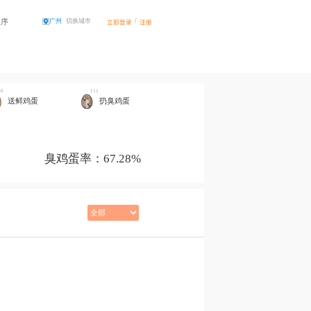
程序
/
广州
切换城市
立即登录
注册
56
112
送鲜鸡蛋
扔臭鸡蛋
臭鸡蛋率：67.28%