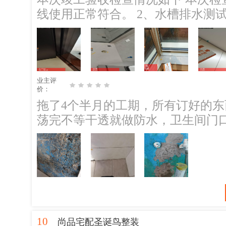
线使用正常符合。 2、水槽排水测
本次发现问题，整改建议以及问题 1、室内插座面板多处安装不平。 ；整改建
议：需要调整安装处理。 2、客厅灯带有些闪光问题。 ；整改建议：需要排查
接线安装问题再考虑灯具调整更改。 3、地板安装踢脚线离地面局部有些
明显。 ；整改建议：缝隙过大的建议美容胶收边收口处理。 4、墙面油漆天花
业主评
局部有些补腻子未刷漆。卫生间门
价：
有些磕破砂眼情况。天花灯槽位置
拖了4个半月的工期，所有订好的
漆有些渗色。客厅房间插座面板局
荡完不等干透就做防水，卫生间门
行修补腻子打磨平补刷油漆修复处理
连地面贴砖都空鼓；铺地板的地面找
砖空鼓明显。 ；整改建议：需要灌浆修复处理。注意马桶管过短需要接上来周
门槛石附近都只留了14-1.6;砌墙
边缝隙填补饱满。 6、现场瓷砖的
水泥批荡完不养护，墙全裂了，空
议：需要重新对阳角位置重新做填缝处理。 7、房间木门闭合
掰下水管给塞进去；地漏与下水管
以及卫生间门合页位置爆边。 ；整改建议：需要调整安装处理整改。 8、房间
偷工减料，一开始用的结实的网，
推拉门闭合有些大小缝问题。厨房推拉窗也有些。 ；
边都不挂网；垃圾费收了双份，一共
处理。前窗划花问题未处理。 9、
10
带走（只是塑料泡沫）…写不下了
尚品宅配圣诞鸟整装