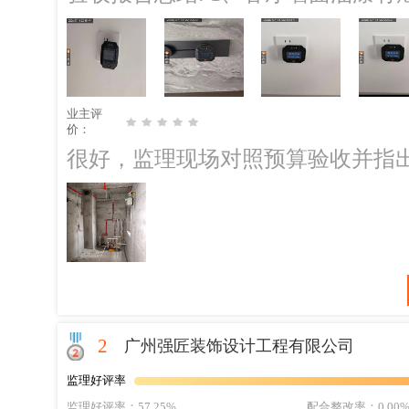
新打磨后刷漆修复！ 2、客厅部分墙面有污染！ ；整改建议：需要使用砂纸重
新打磨后刷漆修复！ 后期施工建议： 1、现场问题需要装修单位落实整改方案
和具体整改时间。 2、找装修公司
主，恭喜您装修圆满完成！相信您
业主评
亲友也有装修需求，期待您能把我
价：
务。
很好，监理现场对照预算验收并指
2
广州强匠装饰设计工程有限公司
监理好评率
监理好评率
：57.25%
配合整改率
：0.00