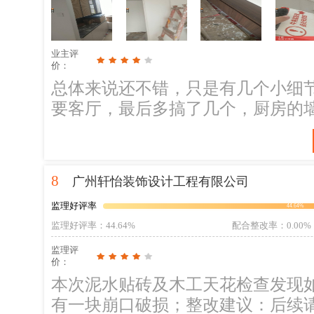
现的问题隐患: 问题描述1.入户鞋柜层板下垂导致缝隙大小不一致，玻璃柜门大
小缝，需要加固处理好。2.书房柜
上面缺封板。3.厨房插座松动，吊
业主评
潮。4.主卧衣柜上面缺封板，有一
价：
损现场已贴标签，师傅在处理，后
总体来说还不错，只是有几个小细
6.书房空调孔洞周边封闭处理好，防止虫子爬入。 6.
要客厅，最后多搞了几个，厨房的
柜厂家处理好。 7后期施工建议:油漆施工工艺 油漆施工交底：
在服务态度还不错
灰层需打磨平整，不可有透底砂眼等
明显刷痕 3 油漆涂刷层数必须一底
8
广州轩怡装饰设计工程有限公司
比例 5 做好成品保护，分色使用美
大于3mm，立面垂直度误差不大于3
监理好评率
44.64%
监理好评率
：44.64%
配合整改率
：0.00%
监理评
价：
本次泥水贴砖及木工天花检查发现如
有一块崩口破损；整改建议：后续请施