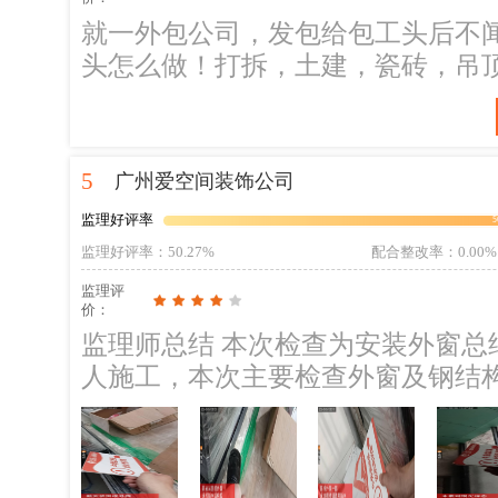
就一外包公司，发包给包工头后不
头怎么做！打拆，土建，瓷砖，吊
是要业主埋单整改！大家签约前三
5
广州爱空间装饰公司
监理好评率
5
监理好评率
：50.27%
配合整改率
：0.00%
监理评
价：
监理师总结 本次检查为安装外窗总
人施工，本次主要检查外窗及钢结
二、往期隐患整改情况 往期隐患
改。 三、本次检查发现问题： 1、新安装的外墙，窗户还未打外墙防水结构胶
及涂刷外墙四周的透明防水。；整