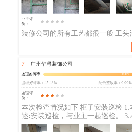
管悬空会做好固定支撑；整改建议：
免后续使用水时存在水锤效应 2、
业主评
坏；整改建议：可进行调整保护电线
价：
进行布线，需注意进行调整；整改
装修公司的所有工艺都很一般 工头
要求，避免覆盖后穿线困难 防水施工要求 1，不允许有透底漏刷痕迹，不允许
有明显洞眼，开裂，气泡。 2，第
必须要清理干净并洒水湿润再做防水
7
广州华浔装饰公司
涂料，墙面通用型防水涂料，柔韧型防
格以后，鉴于天气干燥，为防止后
监理好评率
45.48%
做浇水养护处理。否则一旦开裂，防
监理好评率
：45.48%
配合整改率
：0.00%
门槛石周边防水，若先铺再试水，
监理评
价：
本次检查情况如下 柜子安装巡检 1.
述:安装巡检，与业主一起巡检。 3
定情况等。 4.往期隐患跟进情况。①