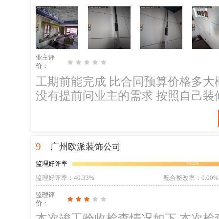
场发现木工天花自攻螺丝未进行点
腻子之前必须对天花的自攻螺丝点涂好防锈漆。 总结: 
工方工长在场；现场有一名房门安
师傅沟通对接清楚安装时必需使用
业主评
直。 现场使用了激光水平仪，角度
价：
房、卫生间的墙面砖进行检查，平
工期前能完成 比合同预算价格多大概
木工天花封板符合标准，自攻螺丝
没有提前问业主的需求 按照自己装
需求。 上次检查的客厅和3个房间
灰腻子施工前整改完成。 后续建议: 木工天花自攻螺丝点涂防锈漆，天花石膏
板接缝防开裂处理，原天花顶涂刷
9
广州欧派装饰公司
时拍照留底，避免后续扇灰施工覆
监理好评率
40.33%
监理好评率
：40.33%
配合整改率
：0.00%
监理评
价：
本次竣工验收检查情况如下 本次检