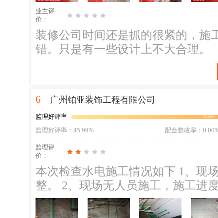
水结构胶及涂刷窗框四周的透明防水
业主评
玻璃的3c认证标志。；整改建议：
价：
理，按要求整改到位。有保护膜，后
装修公司时间还是抓的很紧的，施
规范标准。四个转角到第一个螺丝部
错。只是有一些设计上不大合理。
间距部分超过了60cm。；整改建
理，按规范施工，按要求整改到位。
平，还未修补平整，已经安装的窗
6
广州铂亚装饰工程有限公司
理。；整改建议：要求施工方做好
墙防水砂浆防水处理。 5，现场沟
监理好评率
45.99%
经沟通钢结构所有焊接点需要满焊
监理好评率
：45.99%
配合整改率
：0.00
四，后续施工建议，安装巡检（门窗
监理评
价：
中注意成品保护，避免施工中造成破
本次检查水电施工情况如下 1、现
保护，避免油漆施工中污染门扇，油
整。 2、现场无人员施工，施工进
用美缝剂收边收口。
存在断接情况，检查排水，排水正
进行处理。 4、检查材料情况，材料使用ZC材料。 存