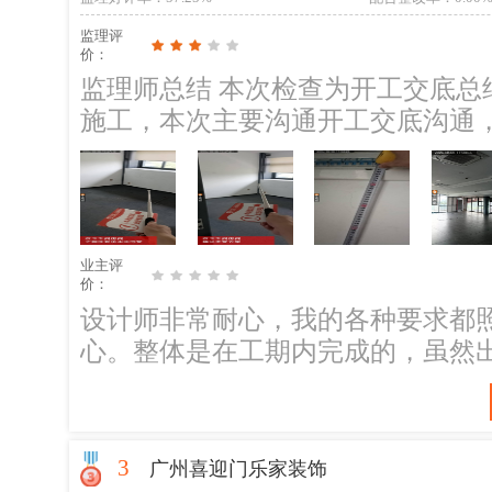
监理评
价：
监理师总结 本次检查为开工交底总
施工，本次主要沟通开工交底沟通
隐患整改情况 往期隐患部分无，今天
次检查发现问题： 1、改卫生间的
问题。；整改建议：现场已经沟通
来。 2、公共卫生间背面墙体有渗
业主评
施工方后期施工过程要观察处理，
价：
四、后续施工提醒： 1、柜体提前
设计师非常耐心，我的各种要求都
货。 2、打拆前去楼下左右邻居走
心。整体是在工期内完成的，虽然
议可以前后对比是否为打拆破坏。 
非常感谢🙏
业对于换窗的要求（颜色、安装方案
系统的提醒供应商到现场确定梁位、孔位。 五、后续工段打拆
3
纸要求打拆。 1、承重墙、剪力墙
广州喜迎门乐家装饰