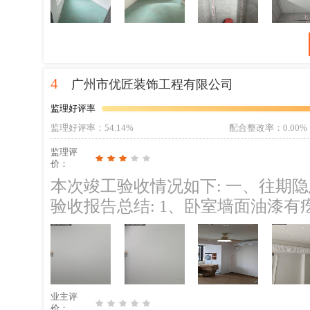
施工的时候可以落地,这点给我感觉
地,就看日常管家在群里发的施工图
他家给同事
4
广州市优匠装饰工程有限公司
监理好评率
监理好评率
：54.14%
配合整改率
：0.00%
监理评
价：
本次竣工验收情况如下: 一、往期隐患未整改 二、现场无人施工 三、本次竣工
验收报告总结: 1、卧室墙面油漆有疙瘩问题！ ；整改建议：需要重新打磨后刷
漆修复！ 2、卧室墙面油漆有来开裂情况！ ；整改建议：需要补腻子后重新打
磨刷漆修复！ 后期施工建议： 1、现场问题需要装修单位落实整改方案和具体
整改时间。 2、找装修公司沟通并
喜您装修圆满完成！相信您在新家
业主评
有装修需求，期待您能把我推荐给
价：