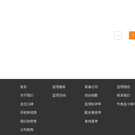
<
1
首页
监理服务
装修公司
监理报告
关于我们
监理活动
综合指数
联系我们
业主口碑
监理好评率
牛角监小程
历程和优势
配合整改率
我们的荣誉
臭鸡蛋率
公司新闻