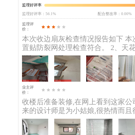
新卫生间贴砖铲除要含批荡层一起
监理好评率
情况沟通处理。 3、有墙面油漆腻
监理好评率
：56.1%
配合整改率
：0.00%
电要求拆除，底盒管线拔除。 5、
监理评
6、空鼓拆除需先切割再打拆。 7
价：
物。 8、保护好需要保留的门窗等
本次收边扇灰检查情况报告如下 本
鼓等）。 10、注意打拆工具及施
置贴防裂网处理检查符合。 2、天
责。
题注意处理。 本次发现问题，整改建议及注意事项 1、柜子安装位置墙面未找
平。门边墙面局部有些不平明显。 ；整改建议：需要注意扇灰阶段做好找平安
装位置。 2、厨房门头墙面瓷砖存在崩边明显。 ；整改建议：需要进行更换调
整处理。 3、房间阳台窗边位置有
业主评
施工建议 1、腻子工序每一遍干燥
价：
下，腻子层不可过厚 2、腻子需刮
收楼后准备装修,在网上看到这家公
来的设计师是为小姑娘,很热情而且
说到了,方案给我做了三个,看得出来
顺畅, 想着离家很近而且他们的管