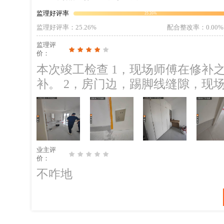
大门门槛石周边缝隙注意收口处理。 施工建议 墙面油漆破损、污染、裂缝
监理好评率
25.26%
议家具进场统一处理，家具进场局
监理好评率
：25.26%
配合整改率
：0.00%
考虑下一步结算，提供好水电竣工
监理评
价：
本次竣工检查 1，现场师傅在修补
补。 2，房门边，踢脚线缝隙，现场已经对接处理。 3，阳台栏杆下方缝隙可以
打胶或者填缝收口。 4，大门上方墙面破损的位置已经对接师傅修补。 建议
1、入住前保持室内通风3个月左右，空气检测合
萝等绿植，光合作用可对甲醛微量吸附。 3、室内存放一些吸附
内异味。
业主评
价：
不咋地