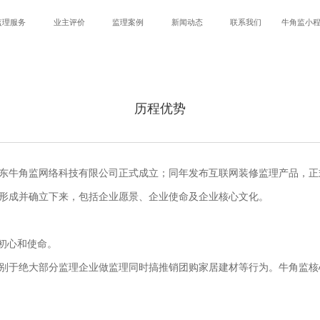
监理服务
业主评价
监理案例
新闻动态
联系我们
牛角监小
历程优势
后，广东牛角监网络科技有限公司正式成立；同年发布互联网装修监理产品，
6年形成并确立下来，包括企业愿景、企业使命及企业核心文化。
初心和使命。
别于绝大部分监理企业做监理同时搞推销团购家居建材等行为。牛角监核