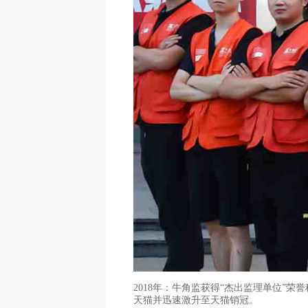
2018年：牛角监获得“杰出监理单位
天猫并迅速激升至天猫销冠。