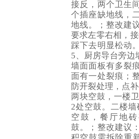
接反，两个卫生
个插座缺地线，
地线。；整改建
要求左零右相，接
踩下去明显松动
5、厨房导台旁边
墙面面板有多裂
面有一处裂痕；
防开裂处理，点补
两块空鼓，一楼卫
2处空鼓。二楼墙
空鼓，餐厅地砖
鼓。；整改建议
积空鼓需拆除重新