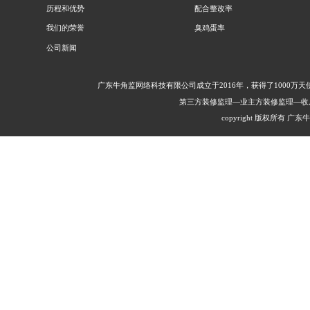
历程和优势
配合整改率
我们的荣誉
臭鸡蛋率
公司新闻
广东牛角监网络科技有限公司成立于2016年，获得了1000
第三方装修监理—业主方装修监理—收
copyright 版权所有 广