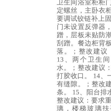
卫生间浴室柜柜
定螺丝，主卧衣
要调试铰链补上固
门未设置反弹器
蹭，层板未贴防
刮蹭。餐边柜背
落。；整改建议
13、两个卫生
水。；整改建议
打胶收口。 14
有缝隙。；整改
条。 15、阳台
整改建议：要求重
璃，楼梯玻璃扶