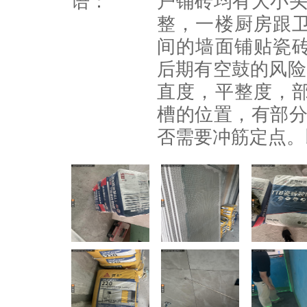
语：
户铺砖均有大小头
整，一楼厨房跟
间的墙面铺贴瓷
后期有空鼓的风险
直度，平整度，
槽的位置，有部分
否需要冲筋定点。