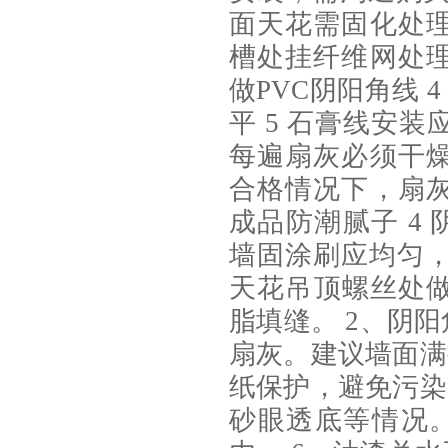
面天花需固化处理
槽处挂纤维网处理
做PVC阴阳角线 
平 5 石膏线安装
每遍扇灰必须干燥
合格情况下，扇灰
成品防潮腻子 4 
墙固涂刷应均匀，
天花吊顶螺丝处
脂填缝。 2、阴
扇灰。建议墙面满
纸保护，避免污染
砂眼透底等情况。