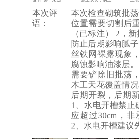
设 计 师：未知
施工队长：胡工
工地
本次评
本次检查砌筑批荡
语：
位置需要切割后
（已标注） 2，
防止后期影响腻子
丝铁网裸露现象
腐蚀影响油漆层。
需要铲除旧批荡
木工天花覆盖情况
后期开裂，后期新
1、水电开槽禁止
应超过30cm，
2、水电开槽建议