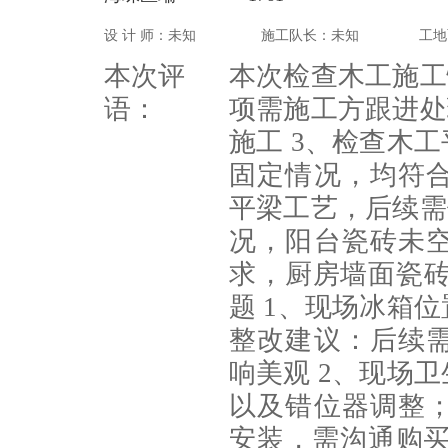
设 计 师：未知
施工队长：未知
工地
本次评
本次检查木工施工
语：
项需施工方跟进处
施工 3、检查木
固定情况，均符
平梁工艺，后续需
况，阳台瓷砖未
求，厨房墙面瓷砖
题 1、现场冰箱
整改建议：后续
响美观 2、现场
以及错位器调整
安装，需沟通购买