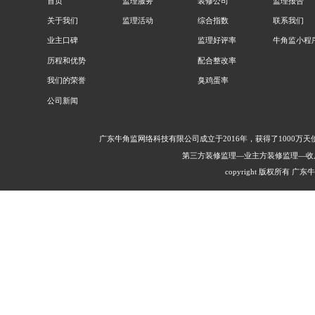
首页
监理服务
装修公司
监理报告
关于我们
监理活动
综合指数
联系我们
业主口碑
监理好评率
牛角监小程
历程和优势
配合整改率
我们的荣誉
臭鸡蛋率
公司新闻
广东牛角监网络科技有限公司成立于2016年，获得了1000
第三方装修监理—业主方装修监理—收
copyright 版权所有 广