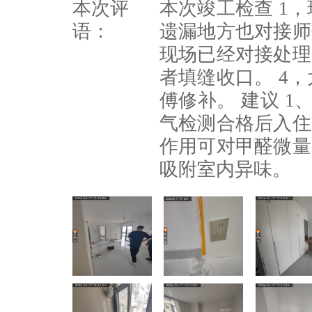
本次评
本次竣工检查 1
语：
遗漏地方也对接师
现场已经对接处理
者填缝收口。 4
傅修补。 建议 
气检测合格后入住
作用可对甲醛微量
吸附室内异味。