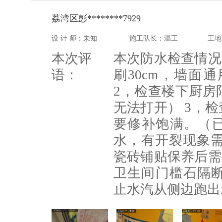
荔湾区彭********7929
设 计 师：未知
施工队长：温工
工地
本次评
本次防水检查情况
语：
刷30cm，墙面
2，检查楼下厨房
无法打开） 3，
要修补饱满。（已
水，有开裂现象需
瓷砖铺贴保养后需
卫生间门槛石隔
止水汽从侧边跑出