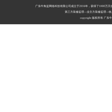
广东牛角监网络科技有限公司成立于2016年，获得了1000
第三方装修监理—业主方装修监理—收
copyright 版权所有 广