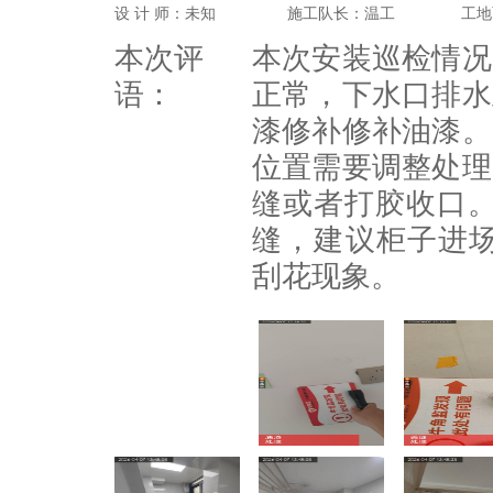
设 计 师：未知
施工队长：温工
工地
本次评
本次安装巡检情况
语：
正常，下水口排水
漆修补修补油漆。
位置需要调整处理
缝或者打胶收口。
缝，建议柜子进
刮花现象。