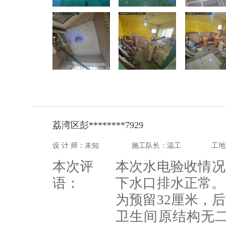
荔湾区彭********7929
设 计 师：未知
施工队长：温工
工地
本次评
本次水电验收情况
语：
下水口排水正常。
为预留32厘米，
卫生间原结构无