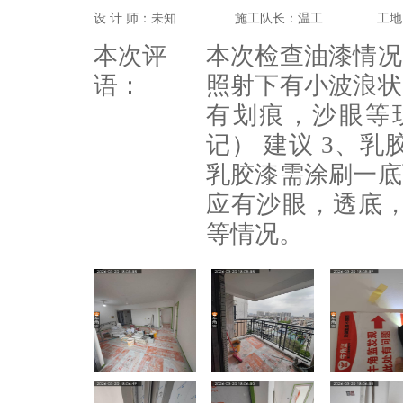
设 计 师：未知
施工队长：温工
工地
本次评
本次检查油漆情况
语：
照射下有小波浪状
有划痕，沙眼等
记） 建议 3、
乳胶漆需涂刷一底
应有沙眼，透底
等情况。