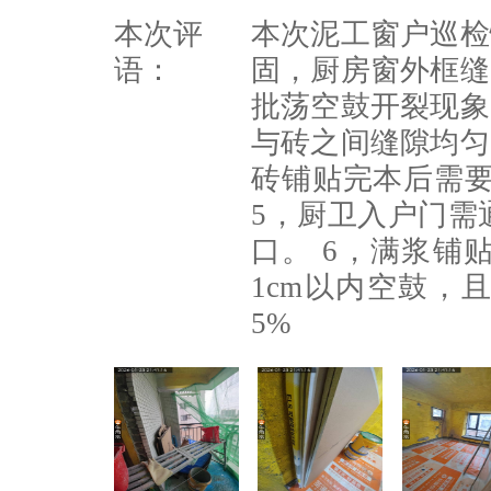
本次评
本次泥工窗户巡检
语：
固，厨房窗外框缝
批荡空鼓开裂现象
与砖之间缝隙均匀
砖铺贴完本后需要
5，厨卫入户门需
口。 6，满浆铺
1cm以内空鼓，
5%