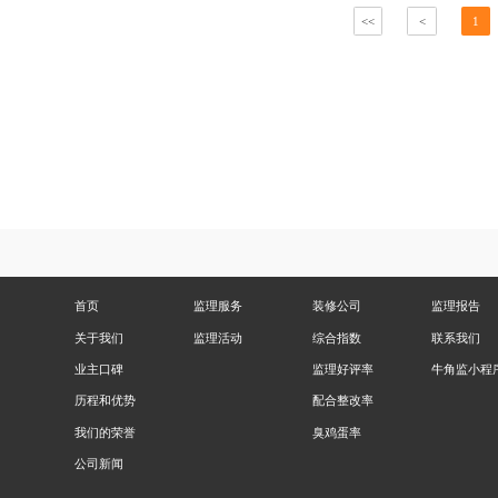
<<
<
1
首页
监理服务
装修公司
监理报告
关于我们
监理活动
综合指数
联系我们
业主口碑
监理好评率
牛角监小程
历程和优势
配合整改率
我们的荣誉
臭鸡蛋率
公司新闻