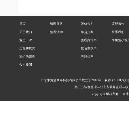
首页
监理服务
装修公司
监理报告
关于我们
监理活动
综合指数
联系我们
业主口碑
监理好评率
牛角监小程
历程和优势
配合整改率
我们的荣誉
臭鸡蛋率
公司新闻
广东牛角监网络科技有限公司成立于2016年，获得了1000
第三方装修监理—业主方装修监理—收
copyright 版权所有 广