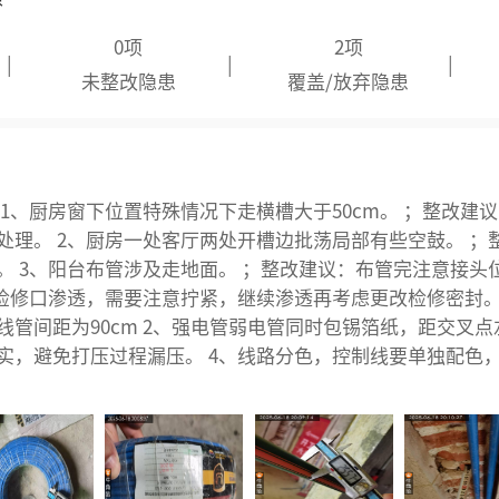
0项
2项
|
|
|
未整改隐患
覆盖/放弃隐患
1、厨房窗下位置特殊情况下走横槽大于50cm。 ；整改建
处理。 2、厨房一处客厅两处开槽边批荡局部有些空鼓。 ；
。 3、阳台布管涉及走地面。 ；整改建议：布管完注意接头位
管检修口渗透，需要注意拧紧，继续渗透再考虑更改检修密封。 
管间距为90cm 2、强电管弱电管同时包锡箔纸，距交叉点左
实，避免打压过程漏压。 4、线路分色，控制线要单独配色