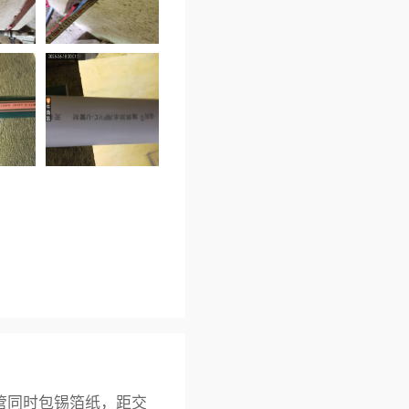
电管同时包锡箔纸，距交