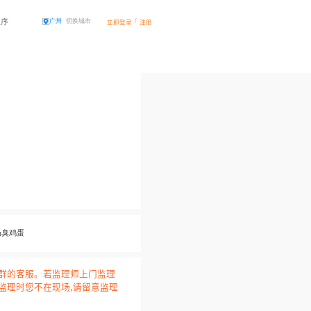
程序
/
广州
切换城市
立即登录
注册
扔臭鸡蛋
通群的客服。若监理师上门监理
监理时您不在现场,请留意监理