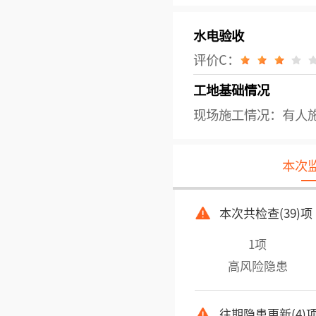
水电验收
评价C：
工地基础情况
现场施工情况：有人
本次
本次共检查(39)项
1项
高风险隐患
往期隐患更新(4)