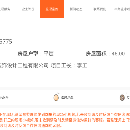
监理服务
业主评价
监理案例
新闻动态
联系我们
牛角监小
5775
房屋户型：
房屋面积：
平层
46.00
项目工长：
装饰设计工程有限公司
李工
56
112
分/点评
送鲜鸡蛋
不在现场,请留意监理师发到群里的现场小视频,若未收到请及时反馈至微信沟
发到群里的现场小视频,若未收到请及时反馈至微信沟通群的客服。若监理师上门
未收到请及时反馈至微信沟通群的客服。