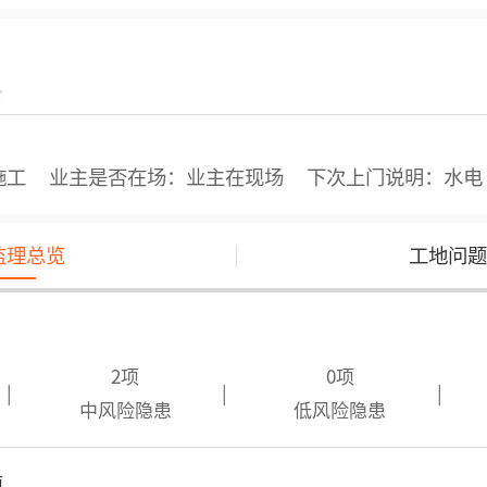
施工
业主是否在场：业主在现场
下次上门说明：水电
|
监理总览
工地问题
2项
0项
|
|
|
中风险隐患
低风险隐患
项