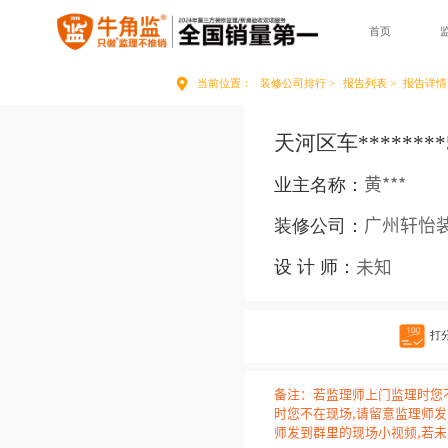
首页
当前位置：
装修公司排行 >
报告列表 >
报告详情
天河区车********
业主名称：
黄***
装修公司：
广州轩怡
设 计 师：
未知
打
备注：若监理师上门监理时您
时您不在现场,请留意监理师
师发到群里的现场小视频,若