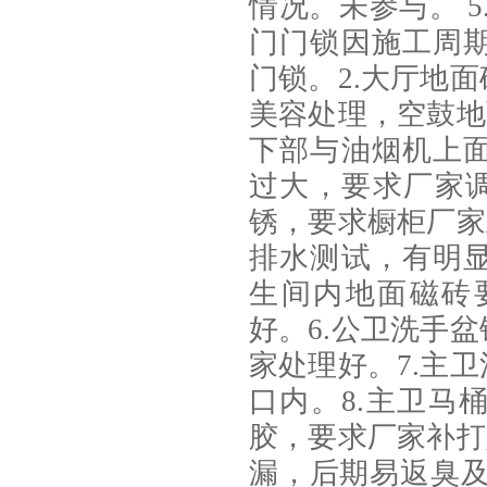
情况。未参与。 5
门门锁因施工周
门锁。2.大厅地
美容处理，空鼓地
下部与油烟机上
过大，要求厂家调
锈，要求橱柜厂家
排水测试，有明
生间内地面磁砖
好。6.公卫洗手
家处理好。7.主
口内。8.主卫马
胶，要求厂家补打
漏，后期易返臭及