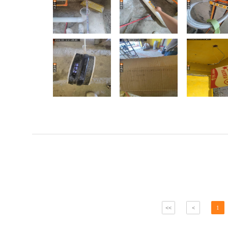
<<
<
1