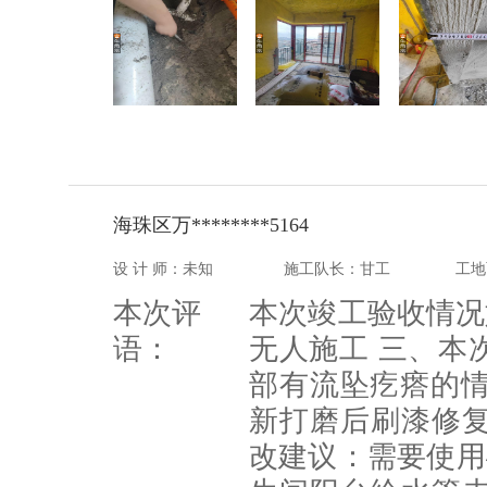
海珠区万********5164
设 计 师：未知
施工队长：甘工
工地
本次评
本次竣工验收情况
语：
无人施工 三、本
部有流坠疙瘩的情
新打磨后刷漆修复
改建议：需要使用