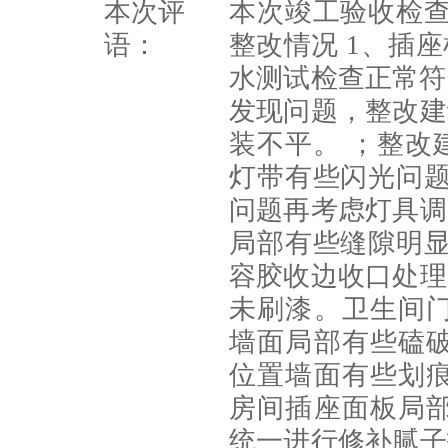
本次评
本次竣工验收检查
语：
整改情况 1、插
水测试检查正常符
发现问题，整改建
装不平。 ；整改
灯带有些闪光问题
问题再考虑灯具调
局部有些缝隙明显
容胶收边收口处理
未刷漆。卫生间
墙面局部有些磕
位置墙面有些划
房间插座面板局
统一进行修补腻子