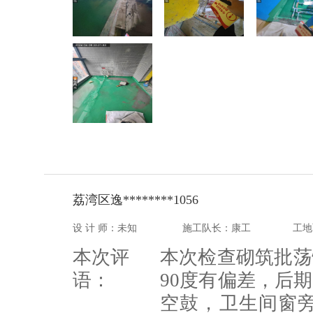
荔湾区逸********1056
设 计 师：未知
施工队长：康工
工地
本次评
本次检查砌筑批荡
语：
90度有偏差，后
空鼓，卫生间窗