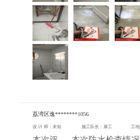
荔湾区逸********1056
设 计 师：未知
施工队长：康工
工地
本次评
本次防水检查情况