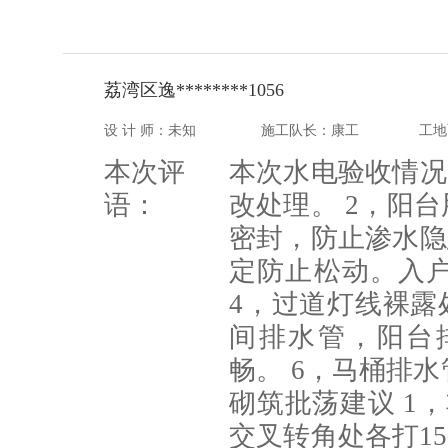
荔湾区逸********1056
设 计 师：未知
施工队长：康工
工地
本次评
本次水电验收情况
语：
改处理。 2，阳
密封，防止渗水隐
定防止松动。入
4，过道灯线裸露
间排水管，阳台
畅。 6，马桶排
砌筑批荡建议 1
交叉转角处各打1