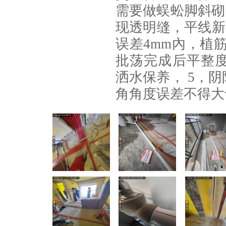
需要做蜈蚣脚斜砌
现透明缝，平线新
误差4mm內，植筋
批荡完成后平整度
洒水保养， 5，
角角度误差不得大