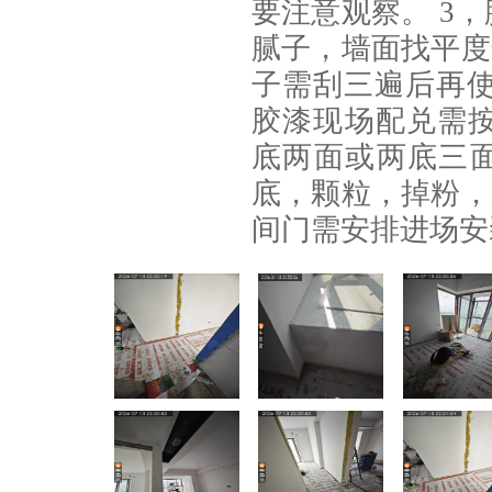
要注意观察。 3
腻子，墙面找平度
子需刮三遍后再使
胶漆现场配兑需
底两面或两底三面
底，颗粒，掉粉，
间门需安排进场安