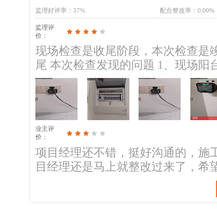
耽误大家得工期。现场已经沟通清
监理好评率
：37%
配合整改率
：0.00%
监理评
价：
现场检查是收尾阶段，本次检查是竣工安装 现场有施工方师傅
尾 本次检查发现的问题 1、现场阳台墙面的插座开关标示不受管控，需要电工
重新检查阳台插座的接线，要求开
面的插座开关标示不受管控，需要
示清晰准确。 2、全屋墙顶面有多处的裂缝现象，腻子批刮后存在一段变干、
变硬、收缩而产生应力的过程，在
业主评
固速度不一致的情况，就容易产生
价：
位置铲除后将裂纹戳成V型，再修复处理。 后续建议 定制安装
项目经理还不错，挺好沟通的，施
要磕碰油漆，否则修补后会有色差及光泽不匀。 墙顶面
目经理还是马上就整改过来了，希
等，建议大件家具进场统一处理，