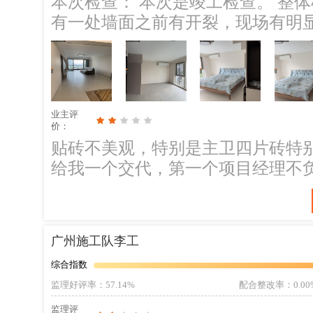
本次检查： 本次是竣工检查。 整体
有一处墙面之前有开裂，现场有明
要整面墙体修补，不能有明显的色差
微的反水，需要确定原因。；整改
做好密封，不能有渗水反水等情况
业主评
价：
贴砖不美观，特别是主卫四片砖特
给我一个交代，第一个项目经理不
好，我也换了。
广州施工队李工
综合指数
监理好评率
：57.14%
配合整改率
：0.00
监理评