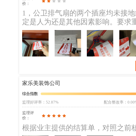
价：
1，公卫排气扇的两个插座均未接
定是人为还是其他因素影响。要求重
建议是腻子修补处理，待干后打磨，
透气为主，甲醛检测合格再入住。 
修补处理，涂刷木器漆修补。
家乐美装饰公司
综合指数
监理好评率
：52.87%
配合整改率
：0.00
监理评
价：
根据业主提供的结算单，对照之前