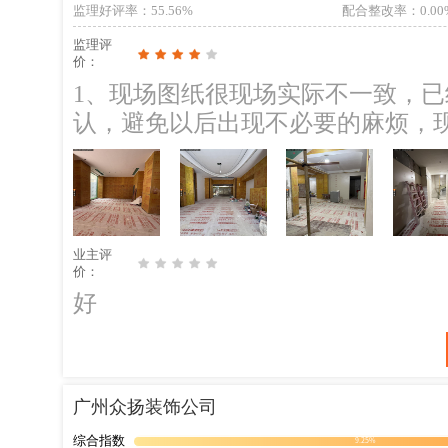
粉尘，以免影响后续工作。 12、
监理好评率
：55.56%
配合整改率
：0.00
监理评
价：
1、现场图纸很现场实际不一致，
认，避免以后出现不必要的麻烦，
现场图纸很现场实际不一致，已经
认，避免以后出现不必要的麻烦，现
地面找平，天花吊顶的数量跟面积
具体方案，需要等具体方案确定以
业主评
面找平，天花吊顶的数量跟面积与
价：
体方案，需要等具体方案确定以后再
好
的工程量，现场核对地面找平，天
实际不一致，要求按照实际的尺寸
工期。现场已经沟通清楚，后遗招
广州众扬装饰公司
已经需要的工程量，现场核对地面
量，数量很实际不一致，要求按照
综合指数
9.25%