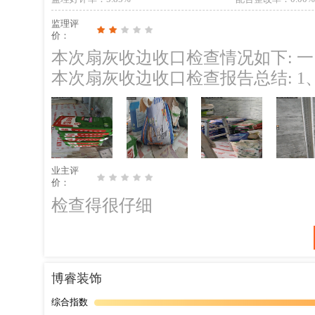
我要刷颜色的话，天花也要弄颜色
监理评
了，最后问了群友，他们说工头忽
价：
很难看很压抑。听到他们说，我生
本次扇灰收边收口检查情况如下: 一、往期隐患未整改 二、现场一人施工 三、
家的师傅怎么不觉得麻烦，等等之
本次扇灰收边收口检查报告总结: 1、全屋天花自攻螺丝，未涂刷防锈漆。 ；整
色纸。就是这些问题，他们的懒惰
改建议：自攻螺丝必须涂刷防锈漆。 2、厨房门安装后未做成品保护，后
找装修队，而且有些细节没谈，就
子施工容易污染。；整改建议：已安装门
也不错的，平时有些要求也没收我
部原阴阳角角垂直度有误差！ ；整改建议：现场使用水平仪，安装阴阳角线修
工再一次最终总结。
正角度。 后期施工建议： 1、严格按照产品说明调配腻子和水的比例，保证腻
业主评
子性能。 2、不宜一次批刮过厚，一
价：
3、注意阴阳角的顺直，可借助工具
检查得很仔细
时间，避免未干就进行下一层施工。
射灯 洗墙灯位置做好精细打磨 防
粗细程度选择合适的砂纸型号，一般
博睿装饰
作均匀，确保墙面整体平整光滑。 
10、边打磨边检查墙面平整度，及
综合指数