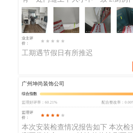
门与柜体间缝隙有大小，洗碗机位
管无明显渗漏，积满冲水卫生间地漏
均匀，转角柜门未完全闭合，油烟
低错位 4.卫生间洗手盆给排水正
业主评
冲水顺畅，需注意小心门锁刮碰 5
价：
衣柜门开启碰撞床前灯，门扇未完
工期遇节假日有所推迟
屉板面与柜门板面有高低差，柜体内
柜门与柜体有间隙无法完全闭合，上
广州坤尚装饰公司
综合指数
监理好评率
：60.21%
配合整改率
：0.00
监理评
价：
本次安装检查情况报告如下 本次检