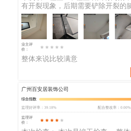
有开裂现象，后期需要铲除开裂的腻子，重新修复
室内通风3个月左右，空气检测合格后入住 2、室内可以种些绿
作用可对甲醛微
业主评
价：
整体来说比较满意
广州百安居装饰公司
综合指数
监理好评率
：39.18%
配合整改率
：0.00%
监理评
价：