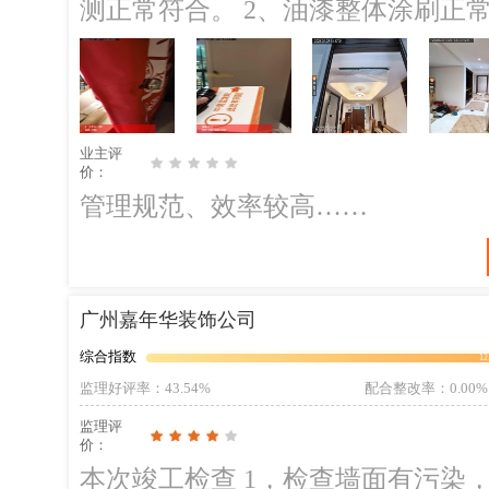
测正常符合。 2、油漆整体涂刷正常符合
问题，整改建议以及问题 1、厨房面板存在破损以及不平。 ；整改建议：需要
更改调整安装处理。 2、洗菜盆下水存在漏水密封不足。 ；整改建议：需要调
整安装处理。 3、主卫台面存在划花明显。 ；整改建议：需要调整修复处理。
4、门窗边油漆局部有些破损流坠
业主评
裂。；整改建议：需要修补腻子油
价：
补。 5、客厅柜子柜板存在一处破损，需要注意调整处理。大门拉手破损，需
管理规范、效率较高……
要更改处理。 施工建议 墙面油漆破损、污染、裂缝，建议家具进场统一处理，
家具进场局部会有破损刮花现象。
广州嘉年华装饰公司
综合指数
12
监理好评率
：43.54%
配合整改率
：0.00%
监理评
价：
本次竣工检查 1，检查墙面有污染，需要油漆修补