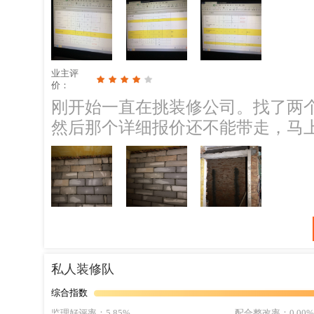
业主评
价：
刚开始一直在挑装修公司。找了两
然后那个详细报价还不能带走，马
公司，可不可以给详细的报价给我
后通过装修群的网友介绍，说用过
修队比较适合我，就找了来量房，
核。最后感觉谈得来，价钱还能接
续找，就选定了他们。目前装到50
多天。现在走到最后一次珊灰流程
说说和这个工头发生过的情况，第
私人装修队
他态度超级差，说就是这个样之类
综合指数
比较好，有什么要求也做到了。最
监理好评率
：5.85%
配合整改率
：0.00%