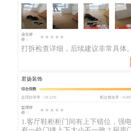
护膜保护。；整改建议：使用保护膜
房地砖、卫生间天花与墙之间收口
子进行修补。 后期施工建议： 1、木地板地面平整度，高低误差不应超过
3mm；地面灰层建议使用吸尘器清
业主评
生不易打理。
价：
打拆检查详细，后续建议非常具体
君扬装饰
综合指数
监理好评率
：59.22%
配合整改率
：0.00
监理评
价：
1.客厅鞋柜柜门间有上下错位，强
有一处门缝上下大小不一致 2.厨