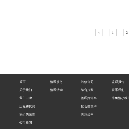
<
1
2
首页
监理服务
装修公司
监理报告
关于我们
监理活动
综合指数
联系我们
业主口碑
监理好评率
牛角监小程
历程和优势
配合整改率
我们的荣誉
臭鸡蛋率
公司新闻