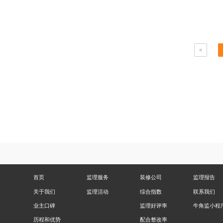
<
首页
监理服务
装修公司
监理报告
关于我们
监理活动
综合指数
联系我们
业主口碑
监理好评率
牛角监小程
历程和优势
配合整改率