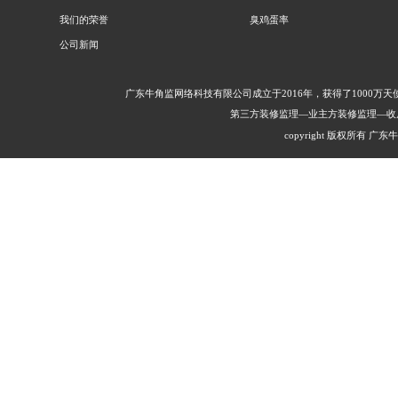
我们的荣誉
臭鸡蛋率
公司新闻
广东牛角监网络科技有限公司成立于2016年，获得了1000
第三方装修监理—业主方装修监理—收
copyright 版权所有 广